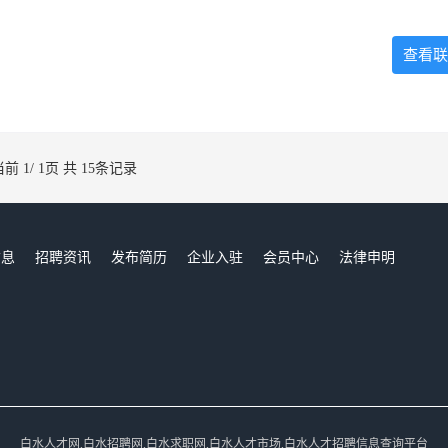
查看联
当前 1/ 1页 共 15条记录
信息
招聘资讯
发布简历
企业入驻
会员中心
法律申明
们
白水人才网,白水招聘网,白水求职网,白水人才市场,白水人才招聘信息查询平台