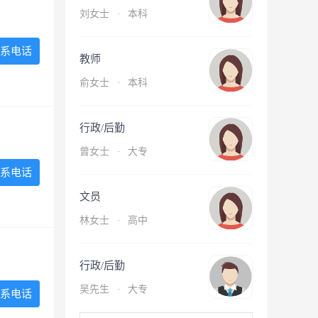
刘女士
·
本科
系电话
教师
俞女士
·
本科
行政/后勤
曾女士
·
大专
系电话
文员
林女士
·
高中
行政/后勤
吴先生
·
大专
系电话