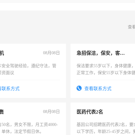
查
机
08月08日
急招保洁，保安，客服，工程
车安全驾驶经验，遵纪守法，管
保洁要求55岁以下，身体健康
薪资面议
正常工作，保安55岁以下身体
责任心形象端庄，遵纪守法，
录，客服要求45岁以下高中以
看联系方式
查看联系方式
懂电脑工作认真，性格开朗有
能力，工程，懂水电维修。
售
08月08日
医药代表2名
50名，男女不限，月工资4000-
基因公司招聘医药代表2名，要
元，单休，法定节假日休。
以下学历，年龄25-45岁之间，