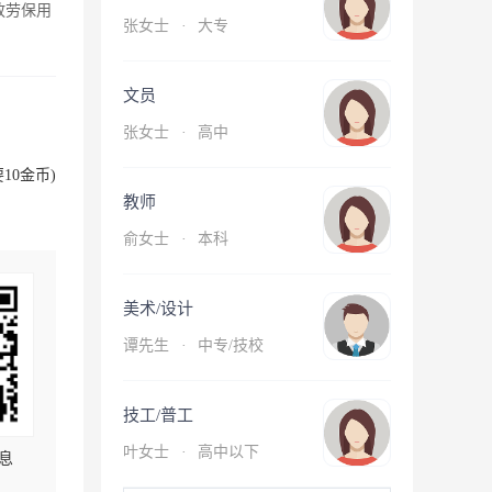
放劳保用
张女士
·
大专
文员
张女士
·
高中
10金币)
教师
俞女士
·
本科
美术/设计
谭先生
·
中专/技校
技工/普工
叶女士
·
高中以下
息