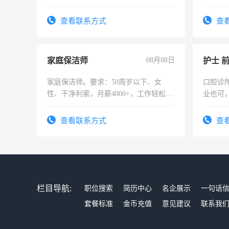
上进心，有工作经验者优先！
查看联系方式
查
家庭保洁师
08月08日
护士 
家庭保洁师。要求：50周岁以下、女
口腔诊
性、干净利索，月薪4000+，工作轻松，
业也可
时间灵活，不需坐班，适合宝妈、全职
强。面
太太等。
查看联系方式
查
栏目导航:
职位搜索
简历中心
名企展示
一句话
套餐标准
金币充值
意见建议
联系我