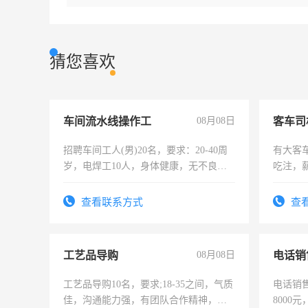
猜您喜欢
车间流水线操作工
08月08日
客车司
招聘车间工人(男)20名，要求：20-40周
有大客
岁，电焊工10人，身体健康，无不良嗜
吃注，
好。薪资：4500-7000元，标准八人间住
宿，免费发放劳保用品，两班倒，每月
查看联系方式
查
25号准时发放工资，工作时间10小时
工艺品导购
08月08日
电话销
工艺品导购10名，要求;18-35之间，气质
电话销售
佳，沟通能力强，有团队合作精神，有
8000