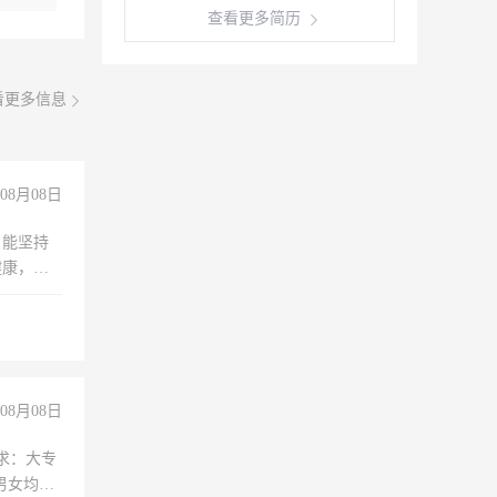
查看更多简历
看更多信息
08月08日
，能坚持
健康，有
无犯罪记
上文化，
良好沟通
08月08日
求：大专
男女均