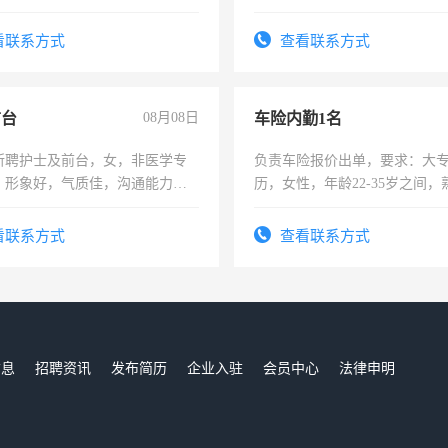
可，需要具有营销经验，从事
表或者有医学资质的优先，底薪
看联系方式
查看联系方式
交五险。
前台
08月08日
车险内勤1名
所聘护士及前台，女，非医学专
负责车险报价出单，要求：大
，形象好，气质佳，沟通能力
历，女性，年龄22-35岁之间
试，周日休息。
操作，工作态度认真，具有团
试用期1-3个月，转正后交纳五
看联系方式
查看联系方式
信息
招聘资讯
发布简历
企业入驻
会员中心
法律申明
们