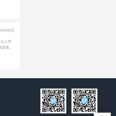
过医药代
+绩效，
08月08日
专以上学
，熟悉电脑
队精神，
险，