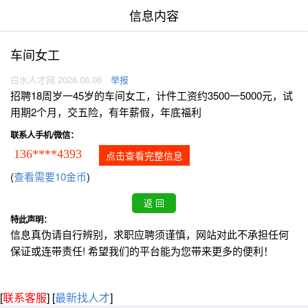
信息内容
车间女工
白水人才网 2026.08.06
举报
招聘18周岁一45岁的车间女工，计件工资约3500一5000元，试
用期2个月，交五险，有年薪假，年底福利
联系人手机/微信：
136****4393
点击查看完整信息
(
查看需要10金币
)
特此声明：
信息真伪请自行辨别，求职应聘须谨慎，网站对此不承担任何
保证或连带责任! 希望我们的平台能为您带来更多的便利！
[
联系客服
]
[
最新找人才
]