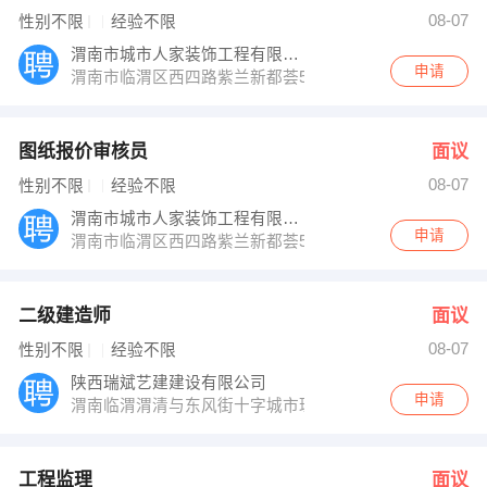
人事部 发布 [工程监理 ] 招聘信息
08-07
性别不限
经验不限
李艳红 发布 [短期工普工人西欧账清 ] 招聘信息
【陕西万霖通信工程有限公司 】 强势入驻
渭南市城市人家装饰工程有限公司
申请
渭南市临渭区西四路紫兰新都荟5楼
图纸报价审核员
面议
08-07
性别不限
经验不限
渭南市城市人家装饰工程有限公司
申请
渭南市临渭区西四路紫兰新都荟5楼
二级建造师
面议
08-07
性别不限
经验不限
陕西瑞斌艺建建设有限公司
申请
渭南临渭渭清与东风街十字城市理想
工程监理
面议